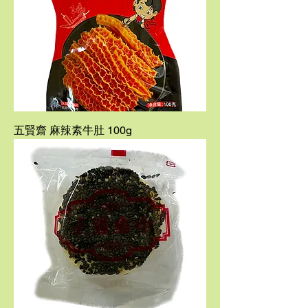
五賢齋 麻辣素牛肚 100g