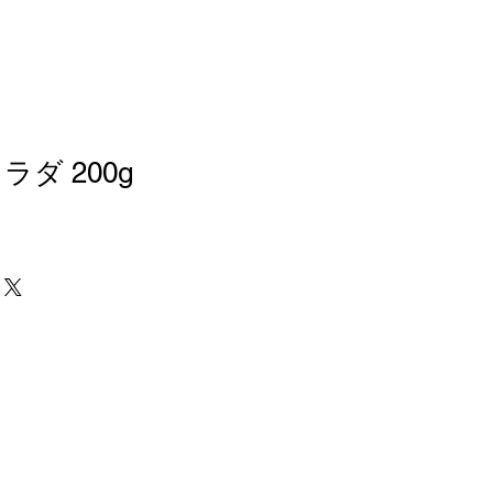
ダ 200g