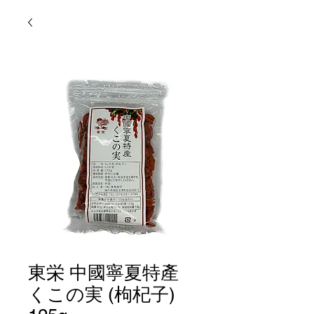
東栄 中國寧夏特產
くこの実 (枸杞子)