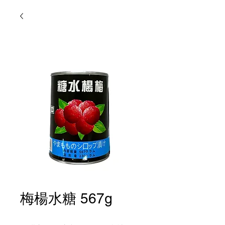
梅楊水糖 567g