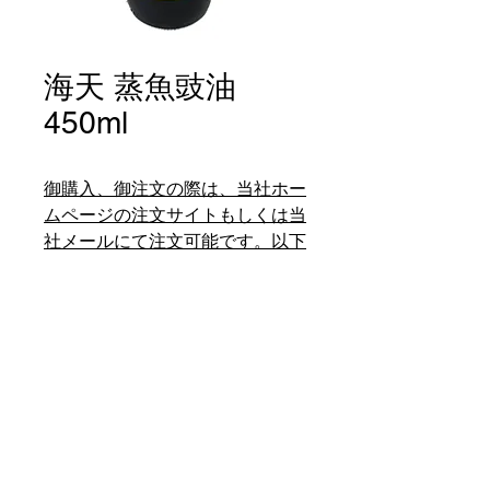
海天 蒸魚豉油
450ml
御購入、御注文の際は、当社ホー
ムページの注文サイトもしくは当
社メールにて注文可能です。以下
の当社直営店にても電話注文、御
購入が可能です。東栄商行元町
店、東福南京町本店。
如欲購買商品，請前往東栄網店
(頁首連線)，或聯絡我們、或親臨
我們在南京町和元町店選購。