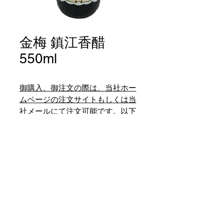
金梅 鎮江香醋
550ml
御購入、御注文の際は、当社ホー
ムページの注文サイトもしくは当
社メールにて注文可能です。以下
の当社直営店にても電話注文、御
購入が可能です。東栄商行元町
店、東福南京町本店。
如欲購買商品，請前往東栄網店
(頁首連線)，或聯絡我們、或親臨
我們在南京町和元町店選購。